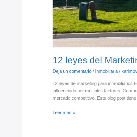
12 leyes del Marketi
Deja un comentario
/
Inmobiliaria
/
karimo
12 leyes de marketing para inmobiliarios 
influenciada por múltiples factores. Compr
mercado competitivo. Este blog post tiene
12
Leer más »
leyes
del
Marketing